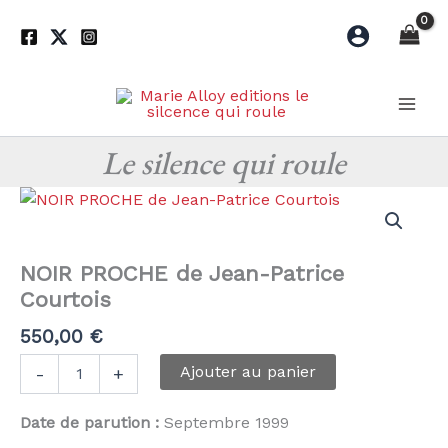
Aller
au
contenu
Le silence qui roule
NOIR PROCHE de Jean-Patrice
Courtois
550,00
€
quantité
Ajouter au panier
-
+
de
NOIR
Date de parution :
Septembre 1999
PROCHE
de