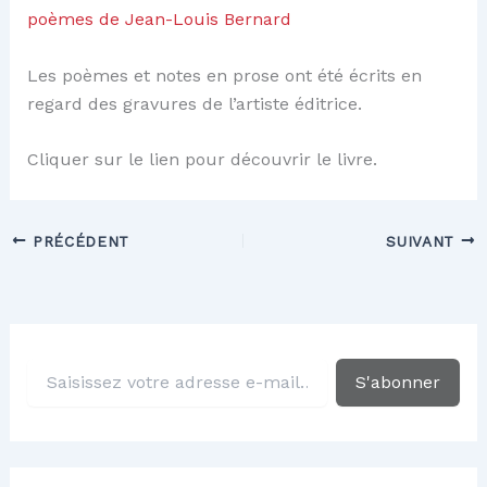
poèmes de Jean-Louis Bernard
Les poèmes et notes en prose ont été écrits en
regard des gravures de l’artiste éditrice.
Cliquer sur le lien pour découvrir le livre.
PRÉCÉDENT
SUIVANT
S
S'abonner
a
i
s
i
s