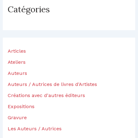
s
Catégories
e
z
v
o
t
r
e
Articles
a
d
Ateliers
r
e
Auteurs
s
s
Auteurs / Autrices de livres d'Artistes
e
Créations avec d'autres éditeurs
e
-
Expositions
m
a
Gravure
i
l
Les Auteurs / Autrices
…