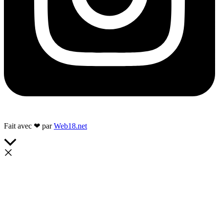
Fait avec ❤ par
Web18.net
Retour
en
haut