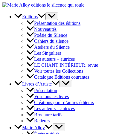
Aller
au
contenu
Editions
Présentation des éditions
Nouveautés
Poésie du Silence
Cahiers du silence
Ateliers du Silence
Les Singuliers
Les auteurs – autrices
LE CHANT INTÉRIEUR, revue
Voir toutes les Collections
Catalogue Éditions courantes
Livres d’Artiste
Présentation
Voir tous les livres
Créations pour d’autres éditeurs
Les auteurs – autrices
Brochure tarifs
Relieurs
Marie Alloy