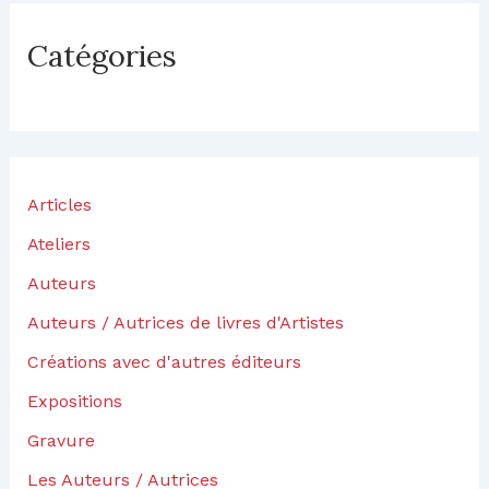
s
s
Catégories
e
z
v
o
t
r
e
Articles
a
d
Ateliers
r
e
Auteurs
s
s
Auteurs / Autrices de livres d'Artistes
e
Créations avec d'autres éditeurs
e
-
Expositions
m
a
Gravure
i
l
Les Auteurs / Autrices