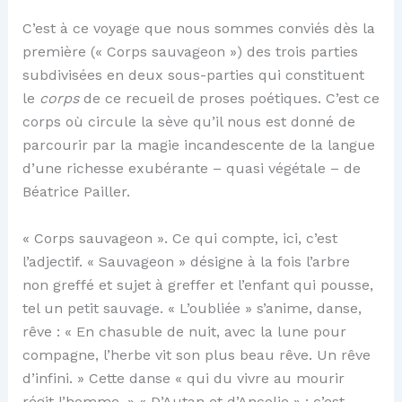
C’est à ce voyage que nous sommes conviés dès la
première (« Corps sauvageon ») des trois parties
subdivisées en deux sous-parties qui constituent
le
corps
de ce recueil de proses poétiques. C’est ce
corps où circule la sève qu’il nous est donné de
parcourir par la magie incandescente de la langue
d’une richesse exubérante – quasi végétale – de
Béatrice Pailler.
« Corps sauvageon ». Ce qui compte, ici, c’est
l’adjectif. « Sauvageon » désigne à la fois l’arbre
non greffé et sujet à greffer et l’enfant qui pousse,
tel un petit sauvage. « L’oubliée » s’anime, danse,
rêve : « En chasuble de nuit, avec la lune pour
compagne, l’herbe vit son plus beau rêve. Un rêve
d’infini. » Cette danse « qui du vivre au mourir
régit l’homme. » « D’Autan et d’Ancolie » : c’est